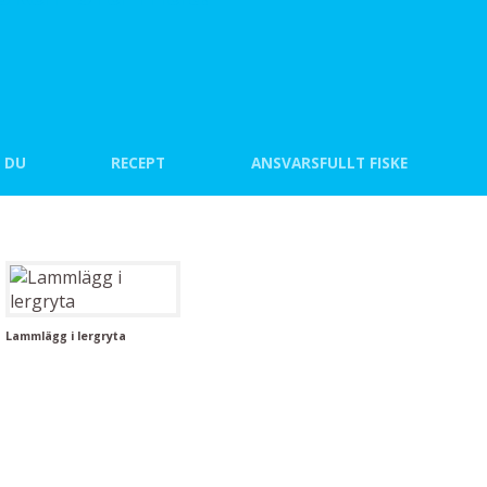
 DU
RECEPT
ANSVARSFULLT FISKE
Lammlägg i lergryta