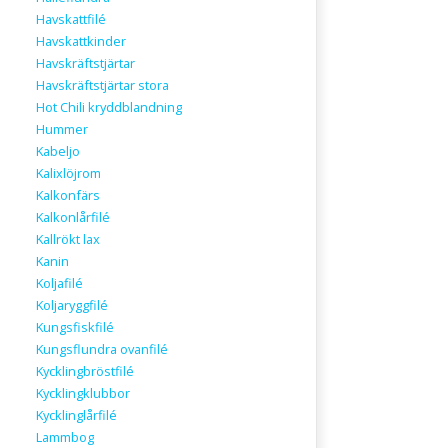
Havskattfilé
Havskattkinder
Havskräftstjärtar
Havskräftstjärtar stora
Hot Chili kryddblandning
Hummer
Kabeljo
Kalixlöjrom
Kalkonfärs
Kalkonlårfilé
Kallrökt lax
Kanin
Koljafilé
Koljaryggfilé
Kungsfiskfilé
Kungsflundra ovanfilé
Kycklingbröstfilé
Kycklingklubbor
Kycklinglårfilé
Lammbog