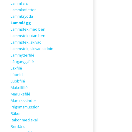
Lammfärs
Lammkotletter
Lammkrydda
Lammlägg
Lammstek med ben
Lammstek utan ben
Lammstek, skivad
Lammstek, skivad sirloin
Lammytterfilé
Långaryggfilé
Laxfilé
Löpeld
Lubbfilé
Makrillfilé
Marulksfilé
Marulkskinder
Pilgrimsmusslor
Räkor
Räkor med skal
Renfärs