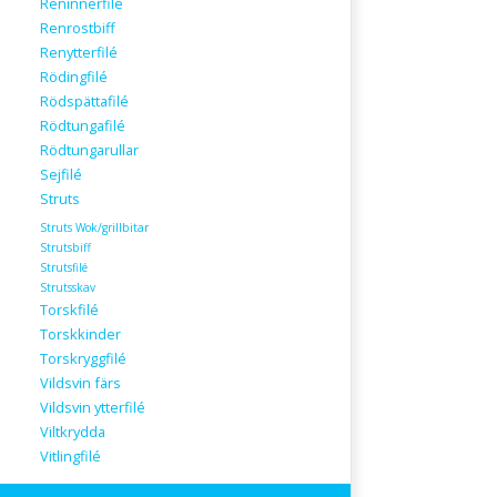
Reninnerfilé
Renrostbiff
Renytterfilé
Rödingfilé
Rödspättafilé
Rödtungafilé
Rödtungarullar
Sejfilé
Struts
Struts Wok/grillbitar
Strutsbiff
Strutsfilé
Strutsskav
Torskfilé
Torskkinder
Torskryggfilé
Vildsvin färs
Vildsvin ytterfilé
Viltkrydda
Vitlingfilé