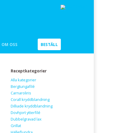
Kundvagn
OM OSS
BESTÄLL
Receptkategorier
Alla kategorier
Bergtungafilé
Carnaroliris
Corall kryddblandning
Dilliade kryddblandning
Dovhjort ytterfilé
Dubbelgravad lax
Grillat
Hälleflundra