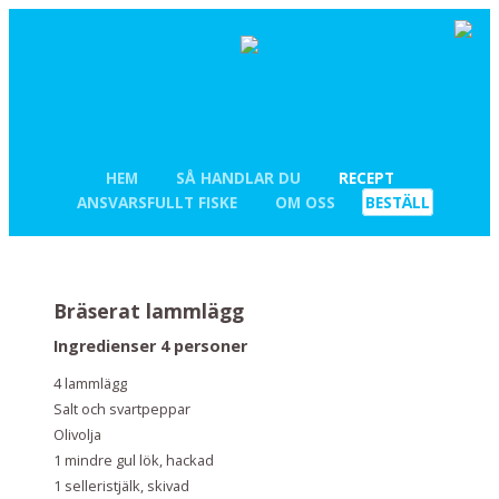
HEM
SÅ HANDLAR DU
RECEPT
ANSVARSFULLT FISKE
OM OSS
BESTÄLL
Bräserat lammlägg
Ingredienser 4 personer
4 lammlägg
Salt och svartpeppar
Olivolja
1 mindre gul lök, hackad
1 selleristjälk, skivad