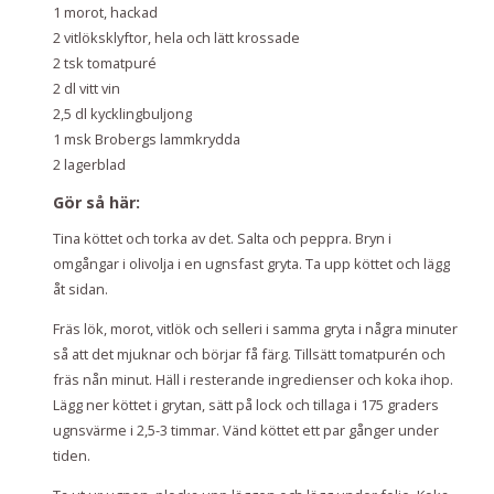
1 morot, hackad
2 vitlöksklyftor, hela och lätt krossade
2 tsk tomatpuré
2 dl vitt vin
2,5 dl kycklingbuljong
1 msk Brobergs lammkrydda
2 lagerblad
Gör så här:
Tina köttet och torka av det. Salta och peppra. Bryn i
omgångar i olivolja i en ugnsfast gryta. Ta upp köttet och lägg
åt sidan.
Fräs lök, morot, vitlök och selleri i samma gryta i några minuter
så att det mjuknar och börjar få färg. Tillsätt tomatpurén och
fräs nån minut. Häll i resterande ingredienser och koka ihop.
Lägg ner köttet i grytan, sätt på lock och tillaga i 175 graders
ugnsvärme i 2,5-3 timmar. Vänd köttet ett par gånger under
tiden.