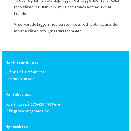
Ta ut ur ugnen, plocka upp läggen och lägg under folie. Koka
ihop såsen lite utan lock, mixa och smaka av med ev fler
kryddor.
Vi serverade läggen med palsternacks- och potatispuré, den
mixade såsen och ugnsstekta tomater.
Här hittar du oss!
Vi finns på allt fler orter.
Läs mer om var.
Kontakta oss
Du når oss på
070-630 1767
eller
info@brobergsmat.se
Nyhetsbrev