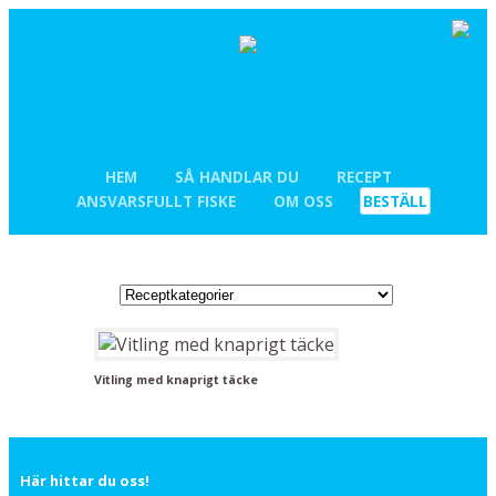
HEM
SÅ HANDLAR DU
RECEPT
ANSVARSFULLT FISKE
OM OSS
BESTÄLL
Vitling med knaprigt täcke
Här hittar du oss!