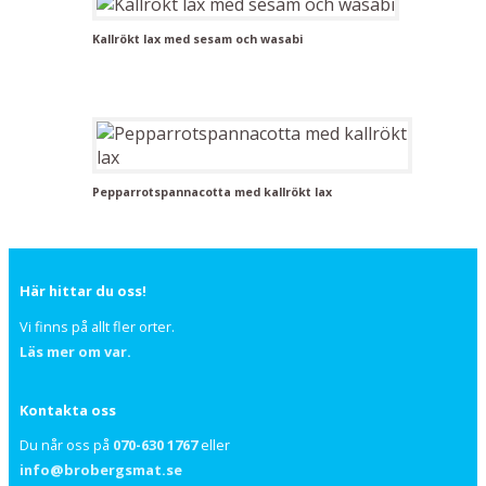
Kallrökt lax med sesam och wasabi
Pepparrotspannacotta med kallrökt lax
Här hittar du oss!
Vi finns på allt fler orter.
Läs mer om var.
Kontakta oss
Du når oss på
070-630 1767
eller
info@brobergsmat.se