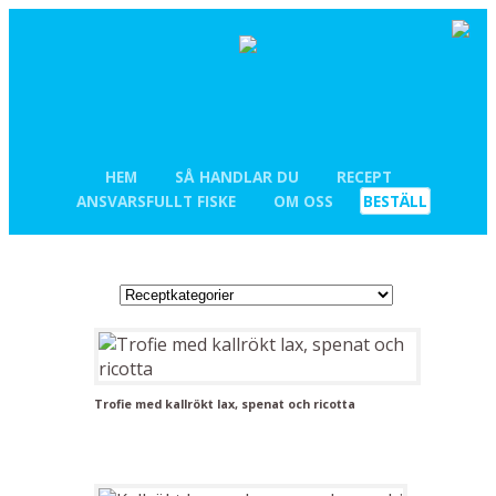
HEM
SÅ HANDLAR DU
RECEPT
ANSVARSFULLT FISKE
OM OSS
BESTÄLL
Trofie med kallrökt lax, spenat och ricotta