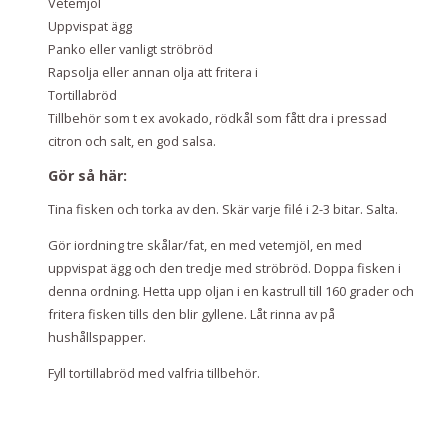
Vetemjöl
Uppvispat ägg
Panko eller vanligt ströbröd
Rapsolja eller annan olja att fritera i
Tortillabröd
Tillbehör som t ex avokado, rödkål som fått dra i pressad
citron och salt, en god salsa.
Gör så här:
Tina fisken och torka av den. Skär varje filé i 2-3 bitar. Salta.
Gör iordning tre skålar/fat, en med vetemjöl, en med
uppvispat ägg och den tredje med ströbröd. Doppa fisken i
denna ordning. Hetta upp oljan i en kastrull till 160 grader och
fritera fisken tills den blir gyllene. Låt rinna av på
hushållspapper.
Fyll tortillabröd med valfria tillbehör.