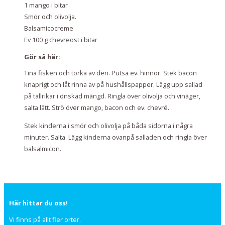
1 mango i bitar
Smör och olivolja.
Balsamicocreme
Ev 100 g chevreost i bitar
Gör så här:
Tina fisken och torka av den. Putsa ev. hinnor. Stek bacon
knaprigt och låt rinna av på hushållspapper. Lägg upp sallad
på tallrikar i önskad mängd. Ringla över olivolja och vinäger,
salta lätt. Strö över mango, bacon och ev. chevré.
Stek kinderna i smör och olivolja på båda sidorna i några
minuter. Salta. Lägg kinderna ovanpå salladen och ringla över
balsalmicon.
Här hittar du oss!
Vi finns på allt fler orter.