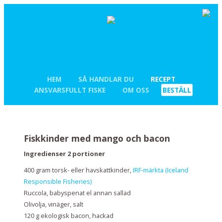
HEM
SÅ HANDLAR DU
RECEPT
ANSVARSFULLT FISKE
OM OSS
BESTÄLL
Fiskkinder med mango och bacon
Ingredienser 2 portioner
400 gram torsk- eller havskattkinder,
IRF-märkta (Iceland
Responsible Fisheries)
Ruccola, babyspenat el annan sallad
Olivolja, vinäger, salt
120 g ekologisk bacon, hackad