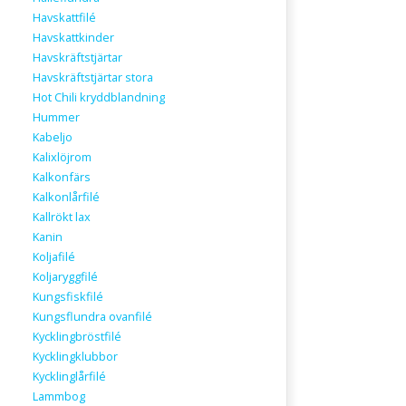
Havskattfilé
Havskattkinder
Havskräftstjärtar
Havskräftstjärtar stora
Hot Chili kryddblandning
Hummer
Kabeljo
Kalixlöjrom
Kalkonfärs
Kalkonlårfilé
Kallrökt lax
Kanin
Koljafilé
Koljaryggfilé
Kungsfiskfilé
Kungsflundra ovanfilé
Kycklingbröstfilé
Kycklingklubbor
Kycklinglårfilé
Lammbog