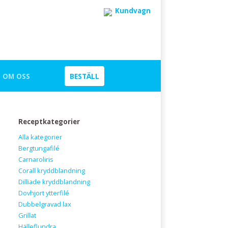
Kundvagn
OM OSS
BESTÄLL
Receptkategorier
Alla kategorier
Bergtungafilé
Carnaroliris
Corall kryddblandning
Dilliade kryddblandning
Dovhjort ytterfilé
Dubbelgravad lax
Grillat
Hälleflundra