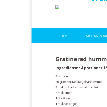
HEM
SÅ HANDLAR
Gratinerad humm
Ingredienser 4 portioner fö
2 humrar
20 gram torkad karljohanssvamp
2 msk finhackad schalottenlök
2 msk smör
1 dl vitt vin
1 msk vetemjöl