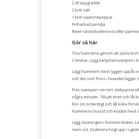
2 dl vispgrädde
2 krm salt
1 krm cayennepeppar
Finhackad persilja
Riven västerbottensost eller parme
Gör så här
Tina humrarna genom att spola bort l
2 timmar. Lägg karljohansvampen i blö
Lägg hummern med ryggen uppåt och kly
och det som finns i huvudet lägger d
Fräs svampen i en torr stekpanna eller
några minuter. Tillsätt vinet och låt 
Rör om ordentligt och låt koka försik
hummerns huvud och krydda med sa
Lägg stuvningen i hummerskalen. Läg
riven ost. Gratinera högt upp i ugn