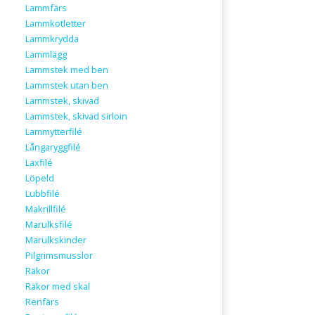
Lammfärs
Lammkotletter
Lammkrydda
Lammlägg
Lammstek med ben
Lammstek utan ben
Lammstek, skivad
Lammstek, skivad sirloin
Lammytterfilé
Långaryggfilé
Laxfilé
Löpeld
Lubbfilé
Makrillfilé
Marulksfilé
Marulkskinder
Pilgrimsmusslor
Räkor
Räkor med skal
Renfärs