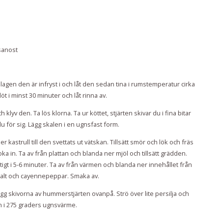
sanost
agen den är infryst i och låt den sedan tina i rumstemperatur cirka
t i minst 30 minuter och låt rinna av.
v den. Ta lös klorna. Ta ur köttet, stjärten skivar du i fina bitar
u för sig. Lägg skalen i en ugnsfast form.
 kastrull till den svettats ut vätskan. Tillsätt smör och lök och fräs
koka in. Ta av från plattan och blanda ner mjöl och tillsätt grädden.
tigt i 5-6 minuter. Ta av från värmen och blanda ner innehållet från
lt och cayennepeppar. Smaka av.
g skivorna av hummerstjärten ovanpå. Strö över lite persilja och
en i 275 graders ugnsvärme.