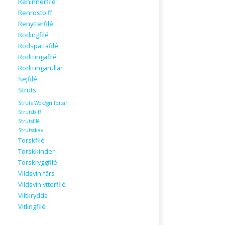
Reninnerfilé
Renrostbiff
Renytterfilé
Rödingfilé
Rödspättafilé
Rödtungafilé
Rödtungarullar
Sejfilé
Struts
Struts Wok/grillbitar
Strutsbiff
Strutsfilé
Strutsskav
Torskfilé
Torskkinder
Torskryggfilé
Vildsvin färs
Vildsvin ytterfilé
Viltkrydda
Vitlingfilé