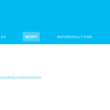
 DU
RECEPT
ANSVARSFULLT FISKE
celand Responsible Fisheries)