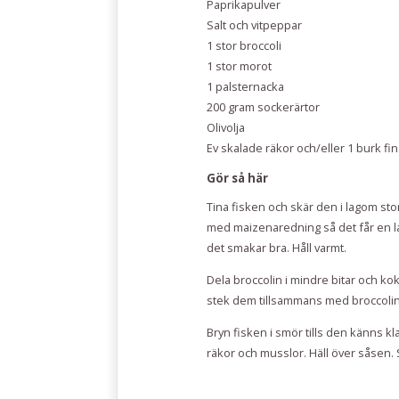
Paprikapulver
Salt och vitpeppar
1 stor broccoli
1 stor morot
1 palsternacka
200 gram sockerärtor
Olivolja
Ev skalade räkor och/eller 1 burk fi
Gör så här
Tina fisken och skär den i lagom sto
med maizenaredning så det får en l
det smakar bra. Håll varmt.
Dela broccolin i mindre bitar och k
stek dem tillsammans med broccolin o
Bryn fisken i smör tills den känns kl
räkor och musslor. Häll över såsen. S