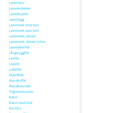
Lammfärs
Lammkotletter
Lammkrydda
Lammlägg
Lammstek med ben
Lammstek utan ben
Lammstek, skivad
Lammstek, skivad sirloin
Lammytterfilé
Långaryggfilé
Laxfilé
Löpeld
Lubbfilé
Makrillfilé
Marulksfilé
Marulkskinder
Pilgrimsmusslor
Räkor
Räkor med skal
Renfärs