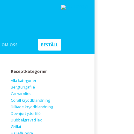
Kundvagn
OM OSS
BESTÄLL
Receptkategorier
Alla kategorier
Bergtungafilé
Carnaroliris
Corall kryddblandning
Dilliade kryddblandning
Dovhjort ytterfilé
Dubbelgravad lax
Grillat
Hälleflundra