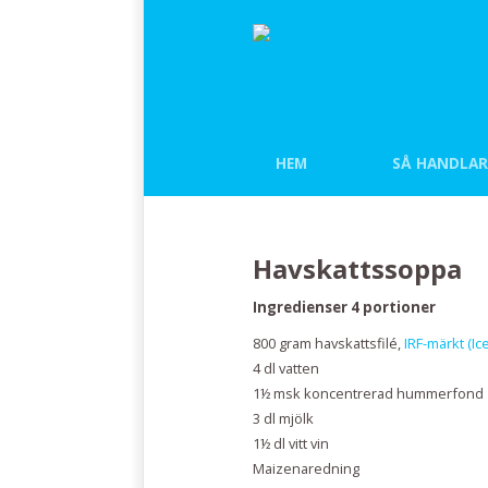
HEM
SÅ HANDLAR
Havskattssoppa
Ingredienser 4 portioner
800 gram havskattsfilé,
IRF-märkt (I
4 dl vatten
1½ msk koncentrerad hummerfond
3 dl mjölk
1½ dl vitt vin
Maizenaredning