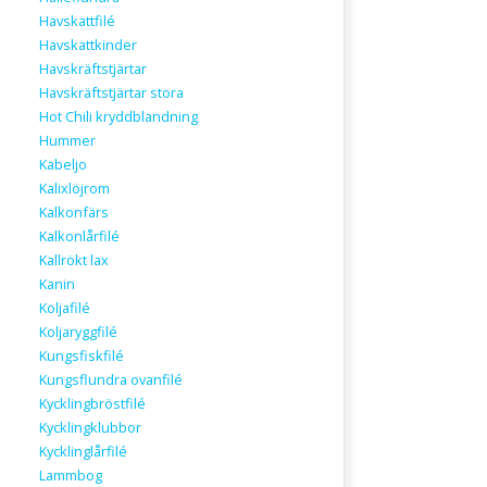
Havskattfilé
Havskattkinder
Havskräftstjärtar
Havskräftstjärtar stora
Hot Chili kryddblandning
Hummer
Kabeljo
Kalixlöjrom
Kalkonfärs
Kalkonlårfilé
Kallrökt lax
Kanin
Koljafilé
Koljaryggfilé
Kungsfiskfilé
Kungsflundra ovanfilé
Kycklingbröstfilé
Kycklingklubbor
Kycklinglårfilé
Lammbog