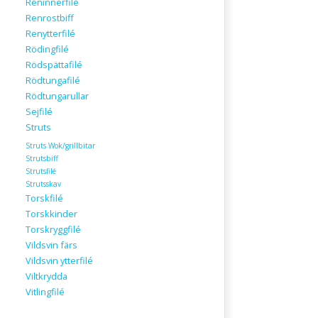
Reninnerfilé
Renrostbiff
Renytterfilé
Rödingfilé
Rödspättafilé
Rödtungafilé
Rödtungarullar
Sejfilé
Struts
Struts Wok/grillbitar
Strutsbiff
Strutsfilé
Strutsskav
Torskfilé
Torskkinder
Torskryggfilé
Vildsvin färs
Vildsvin ytterfilé
Viltkrydda
Vitlingfilé