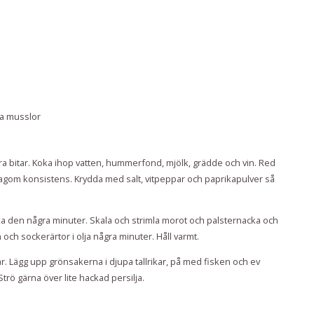
na musslor
ra bitar. Koka ihop vatten, hummerfond, mjölk, grädde och vin. Red
agom konsistens. Krydda med salt, vitpeppar och paprikapulver så
oka den några minuter. Skala och strimla morot och palsternacka och
ch sockerärtor i olja några minuter. Håll varmt.
ar. Lägg upp grönsakerna i djupa tallrikar, på med fisken och ev
trö gärna över lite hackad persilja.