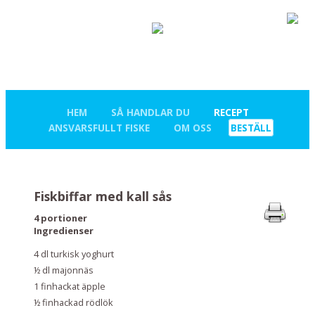
HEM
SÅ HANDLAR DU
RECEPT
ANSVARSFULLT FISKE
OM OSS
BESTÄLL
Fiskbiffar med kall sås
4 portioner
Ingredienser
4 dl turkisk yoghurt
½ dl majonnäs
1 finhackat äpple
½ finhackad rödlök