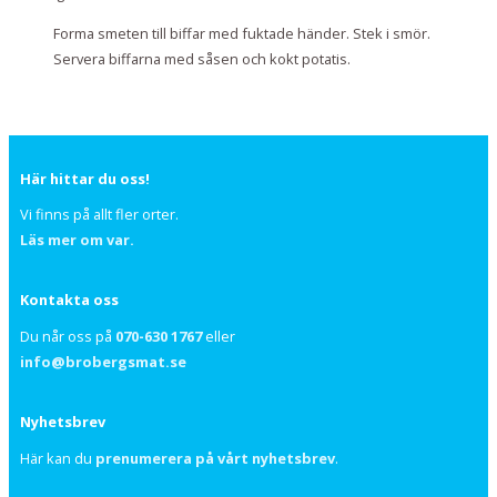
Forma smeten till biffar med fuktade händer. Stek i smör.
Servera biffarna med såsen och kokt potatis.
Här hittar du oss!
Vi finns på allt fler orter.
Läs mer om var.
Kontakta oss
Du når oss på
070-630 1767
eller
info@brobergsmat.se
Nyhetsbrev
Här kan du
prenumerera på vårt nyhetsbrev
.