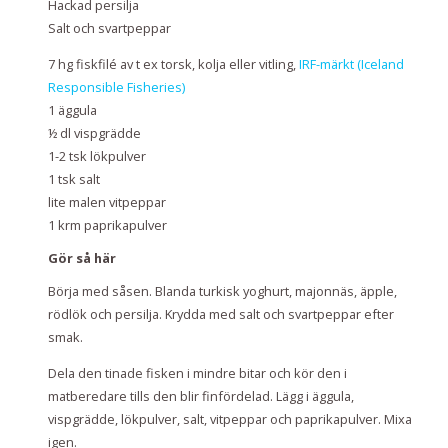
Hackad persilja
Salt och svartpeppar
7 hg fiskfilé av t ex torsk, kolja eller vitling,
IRF-märkt (Iceland
Responsible Fisheries)
1 äggula
½ dl vispgrädde
1-2 tsk lökpulver
1 tsk salt
lite malen vitpeppar
1 krm paprikapulver
Gör så här
Börja med såsen. Blanda turkisk yoghurt, majonnäs, äpple,
rödlök och persilja. Krydda med salt och svartpeppar efter
smak.
Dela den tinade fisken i mindre bitar och kör den i
matberedare tills den blir finfördelad. Lägg i äggula,
vispgrädde, lökpulver, salt, vitpeppar och paprikapulver. Mixa
igen.