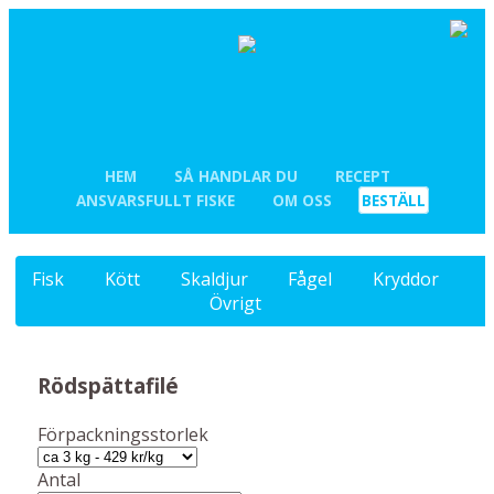
HEM
SÅ HANDLAR DU
RECEPT
ANSVARSFULLT FISKE
OM OSS
BESTÄLL
Fisk
Kött
Skaldjur
Fågel
Kryddor
Övrigt
Rödspättafilé
Förpackningsstorlek
Antal