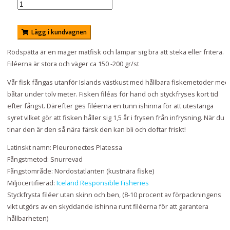
Rödspätta är en mager matfisk och lämpar sig bra att steka eller fritera.
Filéerna är stora och väger ca 150 -200 gr/st
Vår fisk fångas utanför Islands västkust med hållbara fiskemetoder med
båtar under tolv meter. Fisken filéas för hand och styckfryses kort tid
efter fångst. Därefter ges filéerna en tunn ishinna för att utestänga
syret vilket gör att fisken håller sig 1,5 år i frysen från infrysning. När du
tinar den är den så nära färsk den kan bli och doftar friskt!
Latinskt namn: Pleuronectes Platessa
Fångstmetod: Snurrevad
Fångstområde: Nordostatlanten (kustnära fiske)
Miljöcertifierad:
Iceland Responsible Fisheries
Styckfrysta filéer utan skinn och ben, (8-10 procent av förpackningens
vikt utgörs av en skyddande ishinna runt filéerna för att garantera
hållbarheten)