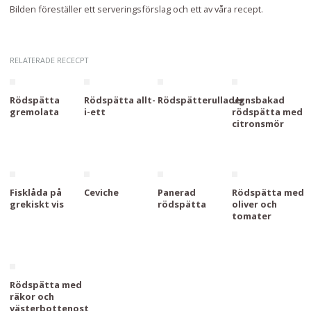
Bilden föreställer ett serveringsförslag och ett av våra recept.
RELATERADE RECECPT
Rödspätta
Rödspätta allt-
Rödspätterullader
Ugnsbakad
gremolata
i-ett
rödspätta med
citronsmör
Fisklåda på
Ceviche
Panerad
Rödspätta med
grekiskt vis
rödspätta
oliver och
tomater
Rödspätta med
räkor och
västerbottenost