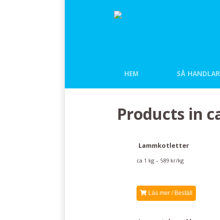
HEM
SÅ HANDLAR
Products in c
Lammkotletter
ca 1 kg – 589 kr/kg
Läs mer / Beställ