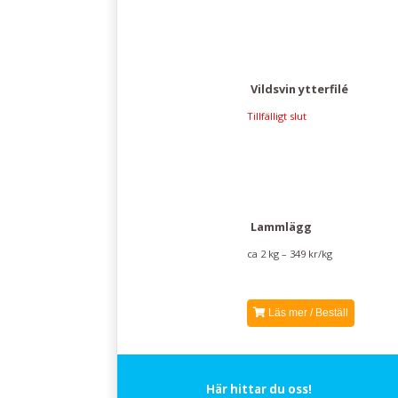
Vildsvin ytterfilé
Tillfälligt slut
Lammlägg
ca 2 kg – 349 kr/kg
Läs mer / Beställ
Här hittar du oss!