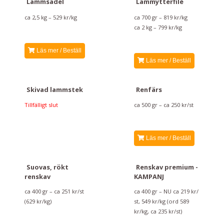
Lammsadel
Lammytterfilé
ca 2,5 kg – 529 kr/kg
ca 700 gr – 819 kr/kg
ca 2 kg – 799 kr/kg
Läs mer / Beställ
Läs mer / Beställ
Skivad lammstek
Renfärs
Tillfälligt slut
ca 500 gr – ca 250 kr/st
Läs mer / Beställ
Suovas, rökt
Renskav premium -
renskav
KAMPANJ
ca 400 gr – ca 251 kr/st
ca 400 gr – NU ca 219 kr/
(629 kr/kg)
st, 549 kr/kg (ord 589
kr/kg, ca 235 kr/st)