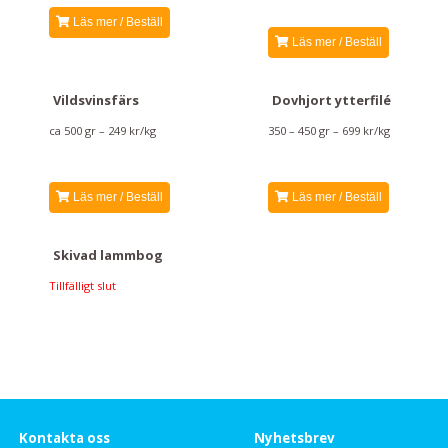
Läs mer / Beställ
Läs mer / Beställ
Vildsvinsfärs
Dovhjort ytterfilé
ca 500 gr – 249 kr/kg
350 – 450 gr – 699 kr/kg
Läs mer / Beställ
Läs mer / Beställ
Skivad lammbog
Tillfälligt slut
Kontakta oss
Nyhetsbrev