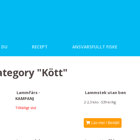
 DU
RECEPT
ANSVARSFULLT FISKE
ategory "Kött"
Lammfärs -
Lammstek utan ben
KAMPANJ
2-2,3 kilo -539 kr/kg
Tillfälligt slut
Läs mer / Beställ