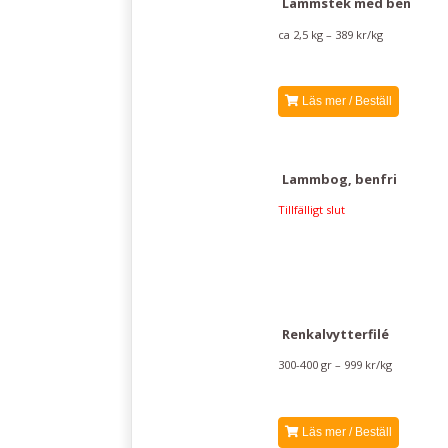
Lammstek med ben
ca 2,5 kg – 389 kr/kg
Läs mer / Beställ
Lammbog, benfri
Tillfälligt slut
Renkalvytterfilé
300-400 gr – 999 kr/kg
Läs mer / Beställ