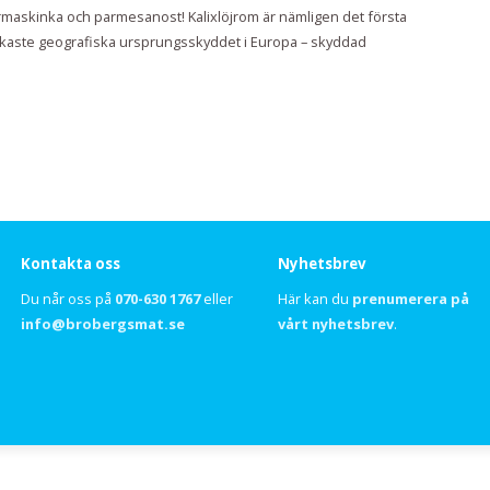
armaskinka och parmesanost! Kalixlöjrom är nämligen det första
arkaste geografiska ursprungsskyddet i Europa – skyddad
Kontakta oss
Nyhetsbrev
Du når oss på
070-630 1767
eller
Här kan du
prenumerera på
info@brobergsmat.se
vårt nyhetsbrev
.