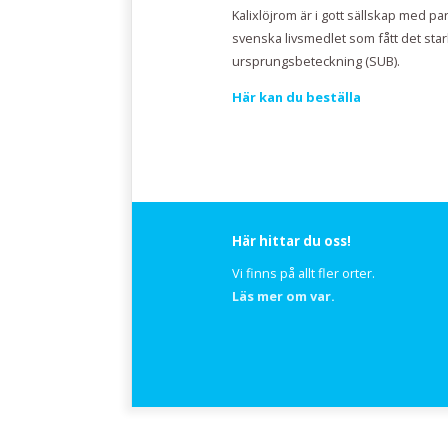
Kalixlöjrom är i gott sällskap med p
svenska livsmedlet som fått det st
ursprungsbeteckning (SUB).
Här kan du beställa
Här hittar du oss!
Vi finns på allt fler orter.
Läs mer om var.