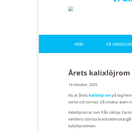
HEM
SÅ HANDLAR
Årets kalixlöjrom
14 oktober, 2025
Nu är årets
kalixlöjrom
på väg hem.
minst och torrast. Då smakar även 
Kalixlöjrom är rom från siklöja. Fär
världens största bräckvattenskärgård
kalixlöjrommen.