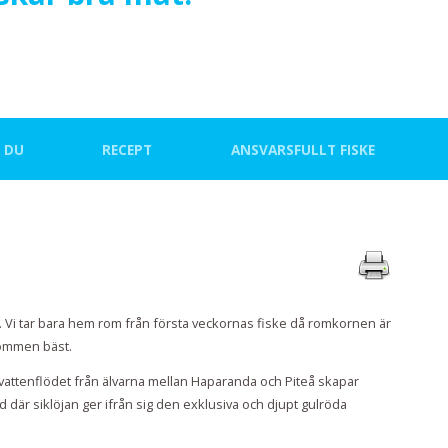
 DU
RECEPT
ANSVARSFULLT FISKE
 Vi tar bara hem rom från första veckornas fiske då romkornen är
rommen bäst.
skvattenflödet från älvarna mellan Haparanda och Piteå skapar
 där siklöjan ger ifrån sig den exklusiva och djupt gulröda