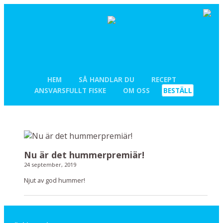
HEM
SÅ HANDLAR DU
RECEPT
ANSVARSFULLT FISKE
OM OSS
BESTÄLL
Nu är det hummerpremiär!
24 september, 2019
Njut av god hummer!