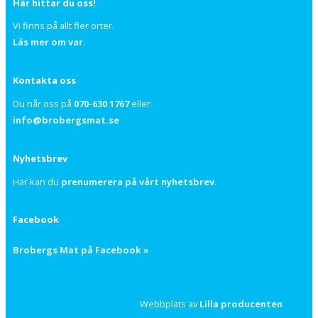
Här hittar du oss!
Vi finns på allt fler orter.
Läs mer om var.
Kontakta oss
Du når oss på
070-630 1767
eller
info@brobergsmat.se
Nyhetsbrev
Här kan du
prenumerera på vårt nyhetsbrev
.
Facebook
Brobergs Mat på Facebook »
Webbplats av
Lilla producenten