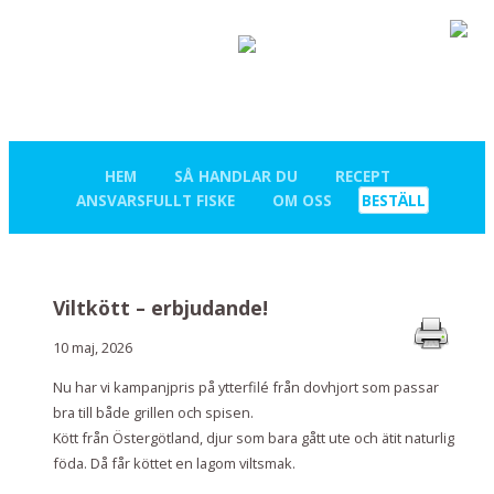
HEM
SÅ HANDLAR DU
RECEPT
ANSVARSFULLT FISKE
OM OSS
BESTÄLL
Viltkött – erbjudande!
10 maj, 2026
Nu har vi kampanjpris på ytterfilé från dovhjort som passar
bra till både grillen och spisen.
Kött från Östergötland, djur som bara gått ute och ätit naturlig
föda. Då får köttet en lagom viltsmak.