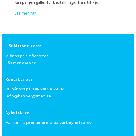
Kampanjen gäller för beställningar fram till 7 juni.
Läs mer här
Här hittar du oss!
Vi finns på allt fler orter.
Läs mer om var.
Kontakta oss
Du når oss på
070-630 1767
eller
info@brobergsmat.se
Nyhetsbrev
Här kan du
prenumerera på vårt nyhetsbrev
.