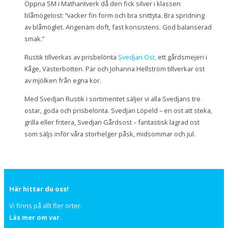
Öppna SM i Mathantverk då den fick silver i klassen
blåmögelost: ”vacker fin form och bra snittyta. Bra spridning
av blåmöglet. Angenäm doft, fast konsistens. God balanserad
smak.”
Rustik tillverkas av prisbelönta
Svedjan Ost,
ett gårdsmejeri i
Kåge, Västerbotten. Pär och Johanna Hellström tillverkar ost
av mjölken från egna kor.
Med Svedjan Rustik i sortimentet säljer vi alla Svedjans tre
ostar, goda och prisbelönta. Svedjan Löpeld – en ost att steka,
grilla eller fritera, Svedjan Gårdsost – fantastisk lagrad ost
som säljs inför våra storhelger påsk, midsommar och jul.
Här hittar du oss!
Vi finns på allt fler orter.
Läs mer om var.