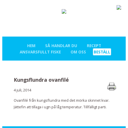
HEM
SÅ HANDLAR DU
RECEPT
ANSVARSFULLT FISKE
OM OSS
BESTÄLL
Kungsflundra ovanfilé
4 juli, 2014
Ovanfilé från kungsflundra med det mörka skinnet kvar.
Jättefin att tillaga i ugn på låg temperatur. Tillfälligt parti.