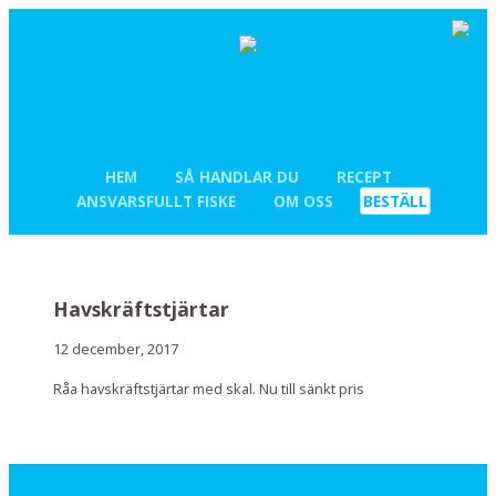
HEM
SÅ HANDLAR DU
RECEPT
ANSVARSFULLT FISKE
OM OSS
BESTÄLL
Havskräftstjärtar
12 december, 2017
Råa havskräftstjärtar med skal. Nu till sänkt pris